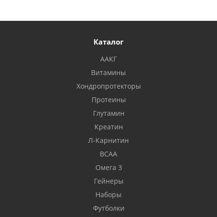
Каталог
ААКГ
Витамины
Хондропротекторы
Протеины
Глутамин
Креатин
Л-Карнитин
BCAA
Омега 3
Гейнеры
Наборы
Футболки