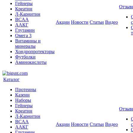
Гейнеры
Отзыв
Креатин
Л-Карнитин
BCAA
Акции
Новости
Статьи
Видео
ААКГ
Глутамин
Омега 3
Витамины и
минералы
Хондропротекторы
Футболки
Аминокислоты
Каталог
Протеины
Казеин
Наборы
Гейнеры
Отзыв
Креатин
Л-Карнитин
BCAA
Акции
Новости
Статьи
Видео
ААКГ
Глутамин