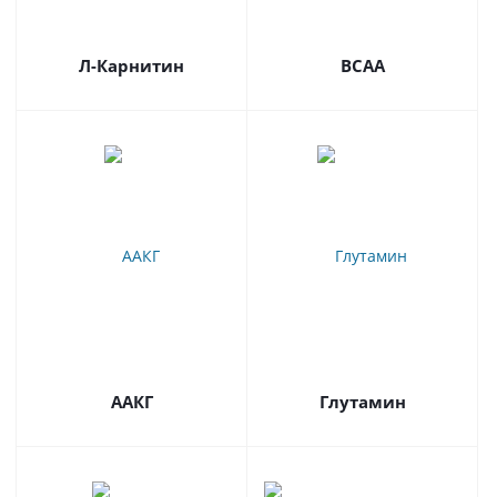
Л-Карнитин
BCAA
ААКГ
Глутамин