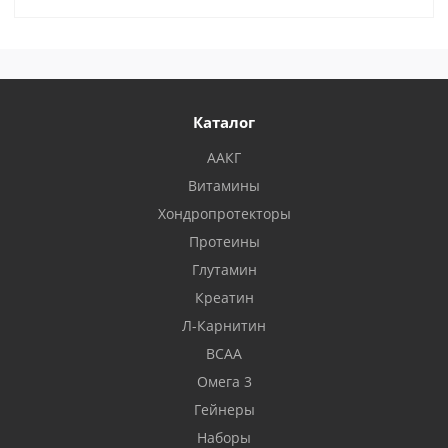
Каталог
ААКГ
Витамины
Хондропротекторы
Протеины
Глутамин
Креатин
Л-Карнитин
BCAA
Омега 3
Гейнеры
Наборы